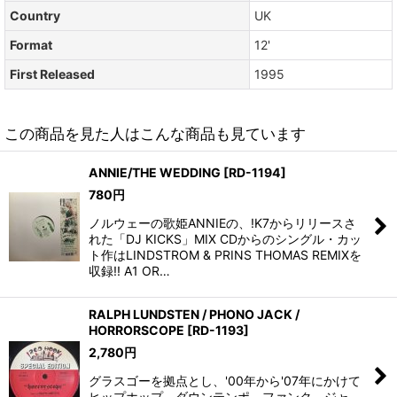
Country
UK
Format
12'
First Released
1995
この商品を見た人はこんな商品も見ています
ANNIE/THE WEDDING
[
RD-1194
]
780
円
ノルウェーの歌姫ANNIEの、!K7からリリースさ
れた「DJ KICKS」MIX CDからのシングル・カッ
ト作はLINDSTROM & PRINS THOMAS REMIXを
収録!! A1 OR…
RALPH LUNDSTEN / PHONO JACK /
HORRORSCOPE
[
RD-1193
]
2,780
円
グラスゴーを拠点とし、'00年から'07年にかけて
ヒップホップ、ダウンテンポ、ファンク、ジャ