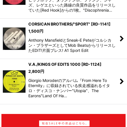
ズ、レゲエといった路線の良質作品をリリースし
ていた[Red Hook]からの1枚。"Discophrenia…
CORSICAN BROTHERS/"SPORT"
[
RD-1141
]
1,500
円
Anthony MansfieldとSneak-E Peteがコルシカ
ン・ブラザーズとしてMob Beatsからリリースし
たEDIT!片面プレス! A1 Sport Edit
V.A./KINGS OF EDITS 1000
[
RD-1124
]
2,800
円
Giorgio Moroderのアルバム『From Here To
Eternity』に収録されている疾走感溢れるイタ
ロ・ディスコ・ナンバー"Utopia"、The
Earons"Land Of Ha…