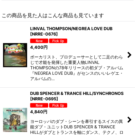
この商品を見た人はこんな商品も見ています
LINVAL THOMPSON/NEGREA LOVE DUB
[
NRRE-0676
]
4,400
円
ボーカリスト、プロデューサーとして二足のわら
じで才能を発揮した重要人物LINVAL
THOMPSONの78年リリースの初ダブ・アルバム
『NEGREA LOVE DUB』がセンスのいいレゲエ・
アルバムの…
DUB SPENCER & TRANCE HILL/SYNCHRONOS
[
NRRE-0695
]
4,840
円
ヨーロッパのダブ・シーンを牽引するスイスの異
能ダブ・ユニットDUB SPENCER & TRANCE
HILLがダブとトランスを軸にダンス、テクノ、ロ