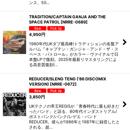
ンス、50…
TRADITION/CAPTAIN GANJA AND THE
SPACE PATROL
[
NRRE-0689
]
4,950
円
1980年代UKダブ最高峰!トラディションの名盤ア
ルバム『キャプテン・ガンジャ・アンド・ザ・ス
ペース・パトロール』がカラー・ヴァイナルで日
本盤LPで復刻。2025年最新リマスタリングによ
る高音質復刻!…
REDUCER/SLENG TENG ('86 DISCOMIX
VERSION)
[
NRRE-0672
]
3,850
円
UKテクノの帝王REGISが「青春時代に最も好きだ
ったバンド」と語る、80年代インダストリアル/
ポストパンク/パンク/レゲエ・バンド
REDUCER。彼らが1986年と1987年に録音したと
される、超…