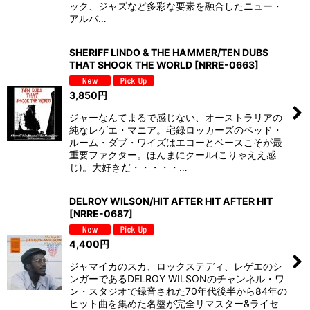
ック、ジャズなど多彩な要素を融合したニュー・
アルバ…
SHERIFF LINDO & THE HAMMER/TEN DUBS
THAT SHOOK THE WORLD
[
NRRE-0663
]
3,850
円
ジャーなんてまるで感じない、オーストラリアの
純なレゲエ・マニア。宅録ロッカーズのベッド・
ルーム・ダブ・ワイズはエコーとベースこそが最
重要ファクター。ほんまにクール(こりゃええ感
じ)。大好きだ・・・・・…
DELROY WILSON/HIT AFTER HIT AFTER HIT
[
NRRE-0687
]
4,400
円
ジャマイカのスカ、ロックステディ、レゲエのシ
ンガーであるDELROY WILSONのチャンネル・ワ
ン・スタジオで録音された70年代後半から84年の
ヒット曲を集めた名盤が完全リマスター&ライセ