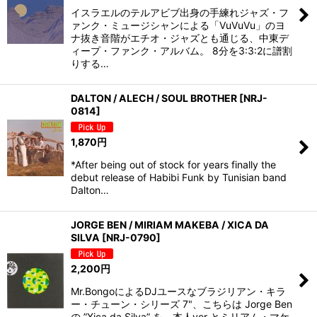
イスラエルのテルアビブ出身の手練れジャズ・フ
ァンク・ミュージシャンによる「VuVuVu」のヨ
ナ抜き音階がエチオ・ジャズとも通じる、中東デ
ィープ・ファンク・アルバム。 8分を3:3:2に譜割
りする…
DALTON / ALECH / SOUL BROTHER
[
NRJ-
0814
]
1,870
円
*After being out of stock for years finally the
debut release of Habibi Funk by Tunisian band
Dalton…
JORGE BEN / MIRIAM MAKEBA / XICA DA
SILVA
[
NRJ-0790
]
2,200
円
Mr.BongoによるDJユースなブラジリアン・キラ
ー・チューン・シリーズ 7"、こちらは Jorge Ben
の ”Xica da Silva” を、本人ver とミリアム・マケ