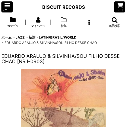
BISCUIT RECORDS
メニュー
カート
カテゴリ
マイページ
特集
商品検索
ホーム
>
JAZZ
>
新譜・LATIN/BRASIL/WORLD
>
EDUARDO ARAUJO & SILVINHA/SOU FILHO DESSE CHAO
EDUARDO ARAUJO & SILVINHA/SOU FILHO DESSE
CHAO
[
NRJ-0903
]