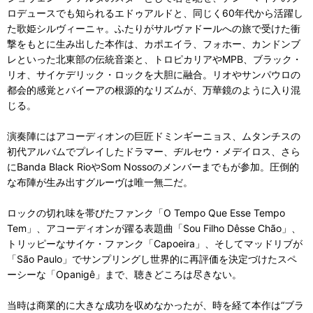
ロデュースでも知られるエドゥアルドと、同じく60年代から活躍し
た歌姫シルヴィーニャ。ふたりがサルヴァドールへの旅で受けた衝
撃をもとに生み出した本作は、カポエイラ、フォホー、カンドンブ
レといった北東部の伝統音楽と、トロピカリアやMPB、ブラック・
リオ、サイケデリック・ロックを大胆に融合。リオやサンパウロの
都会的感覚とバイーアの根源的なリズムが、万華鏡のように入り混
じる。
演奏陣にはアコーディオンの巨匠ドミンギーニョス、ムタンチスの
初代アルバムでプレイしたドラマー、ヂルセウ・メデイロス、さら
にBanda Black RioやSom Nossoのメンバーまでもが参加。圧倒的
な布陣が生み出すグルーヴは唯一無二だ。
ロックの切れ味を帯びたファンク「O Tempo Que Esse Tempo
Tem」、アコーディオンが躍る表題曲「Sou Filho Dêsse Chão」、
トリッピーなサイケ・ファンク「Capoeira」、そしてマッドリブが
「São Paulo」でサンプリングし世界的に再評価を決定づけたスペ
ーシーな「Opanigê」まで、聴きどころは尽きない。
当時は商業的に大きな成功を収めなかったが、時を経て本作は“ブラ