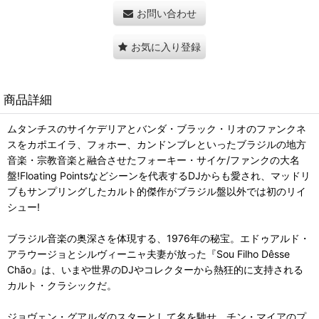
お問い合わせ
お気に入り登録
商品詳細
ムタンチスのサイケデリアとバンダ・ブラック・リオのファンクネ
スをカポエイラ、フォホー、カンドンブレといったブラジルの地方
音楽・宗教音楽と融合させたフォーキー・サイケ/ファンクの大名
盤!Floating Pointsなどシーンを代表するDJからも愛され、マッドリ
ブもサンプリングしたカルト的傑作がブラジル盤以外では初のリイ
シュー!
ブラジル音楽の奥深さを体現する、1976年の秘宝。エドゥアルド・
アラウージョとシルヴィーニャ夫妻が放った『Sou Filho Dêsse
Chão』は、いまや世界のDJやコレクターから熱狂的に支持される
カルト・クラシックだ。
ジョヴェン・グアルダのスターとして名を馳せ、チン・マイアのプ