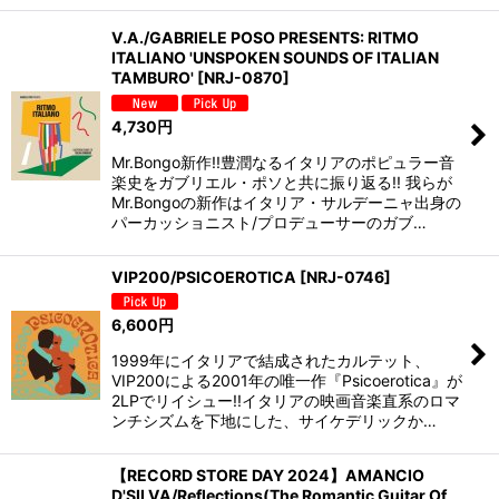
V.A./GABRIELE POSO PRESENTS: RITMO
ITALIANO 'UNSPOKEN SOUNDS OF ITALIAN
TAMBURO'
[
NRJ-0870
]
4,730
円
Mr.Bongo新作!!豊潤なるイタリアのポピュラー音
楽史をガブリエル・ポソと共に振り返る!! 我らが
Mr.Bongoの新作はイタリア・サルデーニャ出身の
パーカッショニスト/プロデューサーのガブ…
VIP200/PSICOEROTICA
[
NRJ-0746
]
6,600
円
1999年にイタリアで結成されたカルテット、
VIP200による2001年の唯一作『Psicoerotica』が
2LPでリイシュー!!イタリアの映画音楽直系のロマ
ンチシズムを下地にした、サイケデリックか…
【RECORD STORE DAY 2024】AMANCIO
D'SILVA/Reflections(The Romantic Guitar Of