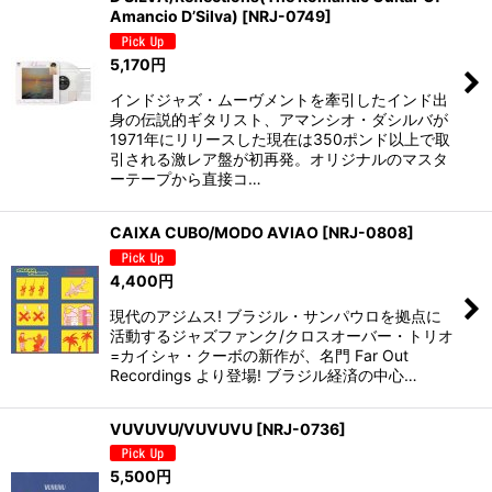
Amancio D’Silva)
[
NRJ-0749
]
5,170
円
インドジャズ・ムーヴメントを牽引したインド出
身の伝説的ギタリスト、アマンシオ・ダシルバが
1971年にリリースした現在は350ポンド以上で取
引される激レア盤が初再発。オリジナルのマスタ
ーテープから直接コ…
CAIXA CUBO/MODO AVIAO
[
NRJ-0808
]
4,400
円
現代のアジムス! ブラジル・サンパウロを拠点に
活動するジャズファンク/クロスオーバー・トリオ
=カイシャ・クーボの新作が、名門 Far Out
Recordings より登場! ブラジル経済の中心…
VUVUVU/VUVUVU
[
NRJ-0736
]
5,500
円