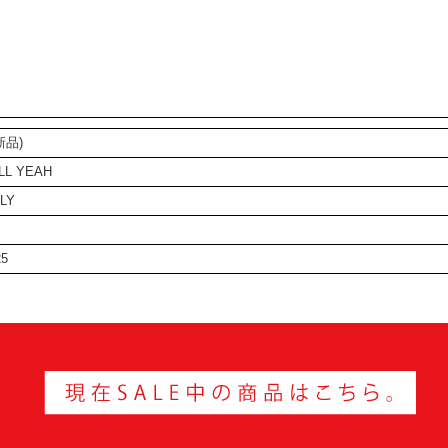
新品)
LL YEAH
ALY
25