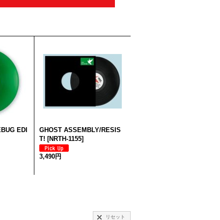
BUG EDI
GHOST ASSEMBLY/RESIS
T!
[
NRTH-1155
]
3,490円
リセット