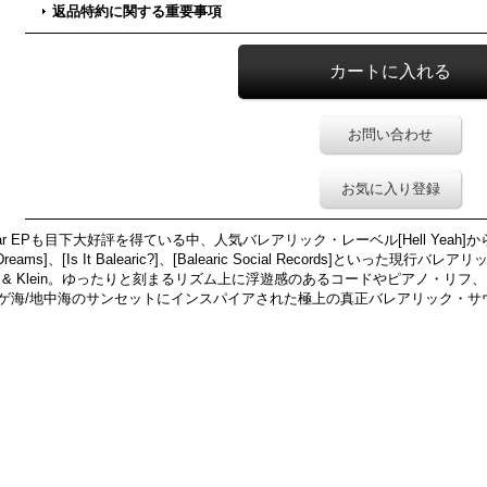
返品特約に関する重要事項
お問い合わせ
お気に入り登録
The Front Bar EPも目下大好評を得ている中、人気バレアリック・レーベル[Hell 
Dreams]、[Is It Balearic?]、[Balearic Social Records]と
e & Klein。ゆったりと刻まるリズム上に浮遊感のあるコードやピアノ・リ
ゲ海/地中海のサンセットにインスパイアされた極上の真正バレアリック・サ