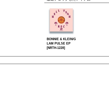
BONNIE & KLEIN/G
LAM PULSE EP
[
NRTH-1228
]