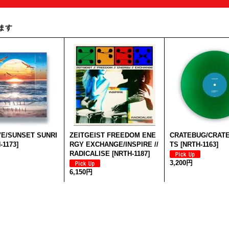
ます
VE/SUNSET SUNRI
ZEITGEIST FREEDOM ENE
CRATEBUG/CRATE
-1173
]
RGY EXCHANGE/INSPIRE //
TS
[
NRTH-1163
]
RADICALISE
[
NRTH-1187
]
3,200円
6,150円