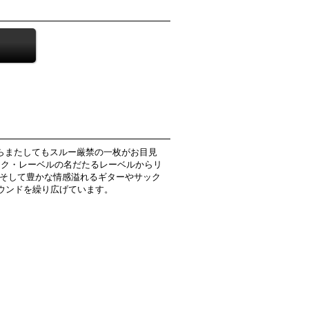
Yeah]からまたしてもスルー厳禁の一枚がお目見
いった現行バレアリック・レーベルの名だたるレーベルからリ
フ、そして豊かな情感溢れるギターやサック
ウンドを繰り広げています。