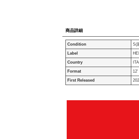
商品詳細
Condition
S(
Label
HE
Country
IT
Format
12'
First Released
20