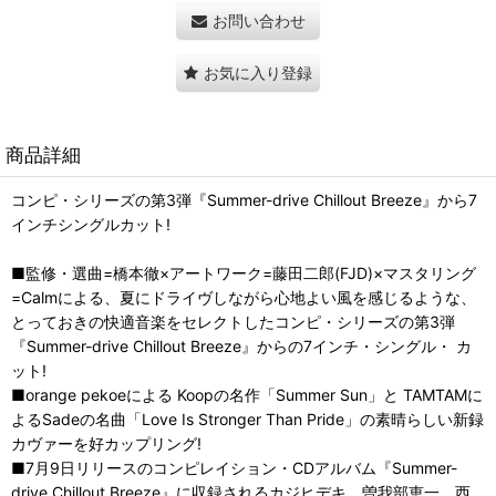
お問い合わせ
お気に入り登録
商品詳細
コンピ・シリーズの第3弾『Summer-drive Chillout Breeze』から7
インチシングルカット!
■監修・選曲=橋本徹×アートワーク=藤田二郎(FJD)×マスタリング
=Calmによる、夏にドライヴしながら心地よい風を感じるような、
とっておきの快適音楽をセレクトしたコンピ・シリーズの第3弾
『Summer-drive Chillout Breeze』からの7インチ・シングル・ カ
ット!
■orange pekoeによる Koopの名作「Summer Sun」と TAMTAMに
よるSadeの名曲「Love Is Stronger Than Pride」の素晴らしい新録
カヴァーを好カップリング!
■7月9日リリースのコンピレイション・CDアルバム『Summer-
drive Chillout Breeze』に収録されるカジヒデキ、曽我部恵一、西