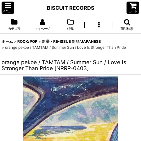
BISCUIT RECORDS
メニュー
カート
カテゴリ
マイページ
特集
商品検索
ホーム
>
ROCK/POP
>
新譜・RE-ISSUE 新品/JAPANESE
>
orange pekoe / TAMTAM / Summer Sun / Love Is Stronger Than Pride
orange pekoe / TAMTAM / Summer Sun / Love Is
Stronger Than Pride
[
NRRP-0403
]