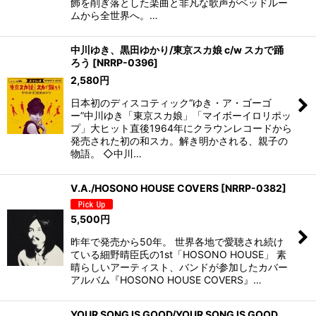
飾を削ぎ落とした楽曲と非凡な歌声がベッドルー
ムから全世界へ。…
中川ゆき、黒田ゆかり/東京スカ娘 c/w スカで踊
ろう
[
NRRP-0396
]
2,580
円
日本初のディスコティック“ゆき・ア・ゴーゴ
ー”中川ゆき「東京スカ娘」「マイボーイロリポッ
プ」大ヒット直後1964年にクラウンレコードから
発売された初の和スカ。解き明かされる、親子の
物語。 ◇中川…
V.A./HOSONO HOUSE COVERS
[
NRRP-0382
]
5,500
円
昨年で発売から50年。 世界各地で愛聴され続け
ている細野晴臣氏の1st「HOSONO HOUSE」 素
晴らしいアーティスト、バンドが参加したカバー
アルバム『HOSONO HOUSE COVERS』…
YOUR SONG IS GOOD/YOUR SONG IS GOOD