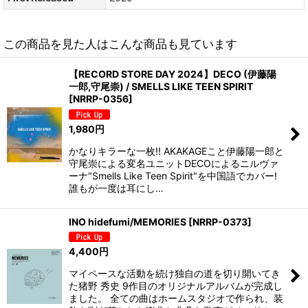
この商品を見た人はこんな商品も見ています
【RECORD STORE DAY 2024】DECO (伊藤陽
一郎,守尾崇) / SMELLS LIKE TEEN SPIRIT
[
NRRP-0356
]
1,980
円
かなりキラーな一枚!! AKAKAGEこと伊藤陽一郎と
守尾崇による変名ユニットDECOによるニルヴァ
ーナ"Smells Like Teen Spirit"を中国語でカバー!
誰もが一度は耳にし…
INO hidefumi/MEMORIES
[
NRRP-0373
]
4,400
円
マイペースな活動を続け独自の道を切り開いてき
た猪野 秀史 9作目のオリジナルアルバムが完成し
ました。 全ての曲はホームスタジオで作られ、装