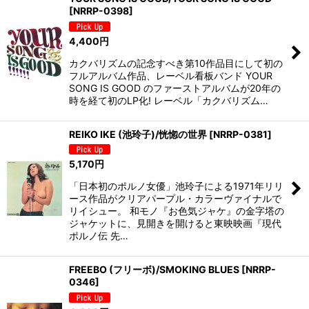
[
NRRP-0398
]
4,400
円
カクバリズムの記念すべき第10作品目にして初の
フルアルバム作品、レーベル看板バンド YOUR
SONG IS GOOD のファーストアルバムが20年の
時を経て初のLP化! レーベル「カクバリズム…
REIKO IKE (池玲子)/恍惚の世界
[
NRRP-0381
]
5,170
円
「日本初のポルノ女優」池玲子による1971年リリ
ース作品がクリアパープル・カラーヴァイナルで
リイシュー。 和モノ『お色気ジャケ』の金字塔の
ジャケットに、見開きを開けると東映映画『現代
ポルノ伝 先…
FREEBO (フリーボ)/SMOKING BLUES
[
NRRP-
0346
]