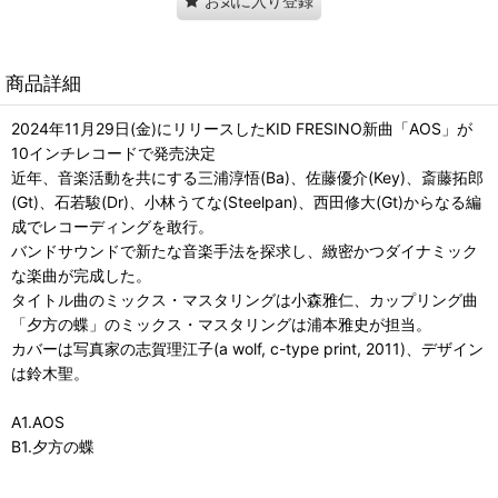
お気に入り登録
商品詳細
2024年11月29日(金)にリリースしたKID FRESINO新曲「AOS」が
10インチレコードで発売決定
近年、音楽活動を共にする三浦淳悟(Ba)、佐藤優介(Key)、斎藤拓郎
(Gt)、石若駿(Dr)、小林うてな(Steelpan)、西田修大(Gt)からなる編
成でレコーディングを敢行。
バンドサウンドで新たな音楽手法を探求し、緻密かつダイナミック
な楽曲が完成した。
タイトル曲のミックス・マスタリングは小森雅仁、カップリング曲
「夕方の蝶」のミックス・マスタリングは浦本雅史が担当。
カバーは写真家の志賀理江子(a wolf, c-type print, 2011)、デザイン
は鈴木聖。
A1.AOS
B1.夕方の蝶