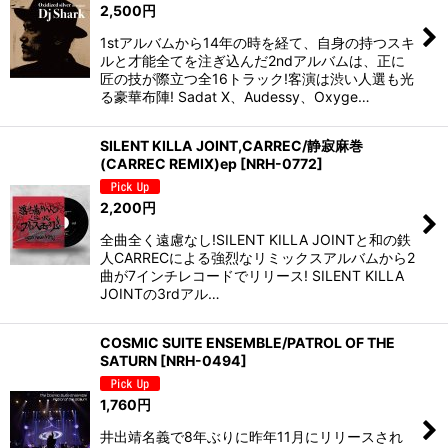
2,500
円
1stアルバムから14年の時を経て、自身の持つスキ
ルと才能全てを注ぎ込んだ2ndアルバムは、正に
匠の技が際立つ全16トラック!客演は渋い人選も光
る豪華布陣! Sadat X、Audessy、Oxyge…
SILENT KILLA JOINT,CARREC/静寂麻巻
(CARREC REMIX)ep
[
NRH-0772
]
2,200
円
全曲全く遠慮なし!SILENT KILLA JOINTと和の鉄
人CARRECによる強烈なリミックスアルバムから2
曲が7インチレコードでリリース! SILENT KILLA
JOINTの3rdアル…
COSMIC SUITE ENSEMBLE/PATROL OF THE
SATURN
[
NRH-0494
]
1,760
円
井出靖名義で8年ぶりに昨年11月にリリースされ