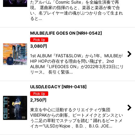
たアルバム「Cosmic Suite」を全編生演奏で再
現。 選曲家の指揮のもと、楽器と楽器が奏で合
い、名プレイヤー達の魂がぶつかり合って生まれ
ると…
MULBE/LIFE GOES ON
[
NRH-0542
]
3,080
円
1st ALBUM『FAST&SLOW』から1年。MULBEが
HIP HOPの存在する理由を問い飛ばす。2nd
ALBUM『LIFEGOES ON』が2022年3月23日にリ
リース。 長引く緊張…
ULSD/LEGACY
[
NRH-0418
]
2,750
円
東京を中心に活動するクリエイティヴ集団
VIBEPAKからの刺客。ビートメイクとダンスとい
う二足の草鞋でステップを踏む “ 踊れるビートメ
イカー”ULSDがKojoe 、B.D. 、B.I.G. JOE…