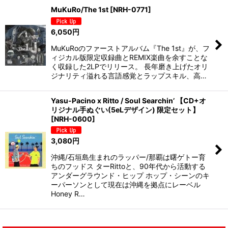
MuKuRo/The 1st
[
NRH-0771
]
6,050
円
MuKuRoのファーストアルバム『The 1st』が、フ
ィジカル版限定収録曲とREMIX楽曲を余すことな
く収録した2LPでリリース。 長年磨き上げたオリ
ジナリティ溢れる言語感覚とラップスキル、高…
Yasu-Pacino x Ritto / Soul Searchin’ 【CD+オ
リジナル手ぬぐい(5eLデザイン) 限定セット】
[
NRH-0600
]
3,080
円
沖縄/石垣島生まれのラッパー/那覇は曙ゲトー育
ちのフッドス ターRittoと、90年代から活動する
アンダーグラウンド・ヒップ ホップ・シーンのキ
ーパーソンとして現在は沖縄を拠点にレーベル
Honey R…