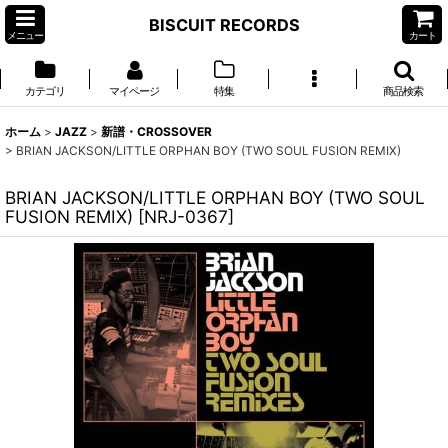
BISCUIT RECORDS
メニュー
カート
カテゴリ
マイページ
特集
商品検索
ホーム
>
JAZZ
>
新譜・CROSSOVER
>
BRIAN JACKSON/LITTLE ORPHAN BOY (TWO SOUL FUSION REMIX)
BRIAN JACKSON/LITTLE ORPHAN BOY (TWO SOUL
FUSION REMIX)
[
NRJ-0367
]