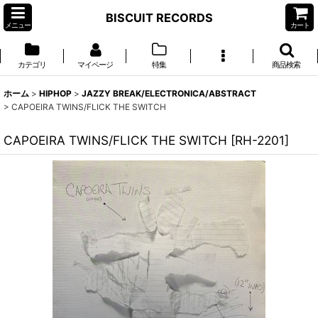
BISCUIT RECORDS
メニュー
カート
カテゴリ
マイページ
特集
商品検索
ホーム
>
HIPHOP
>
JAZZY BREAK/ELECTRONICA/ABSTRACT
>
CAPOEIRA TWINS/FLICK THE SWITCH
CAPOEIRA TWINS/FLICK THE SWITCH
[
RH-2201
]