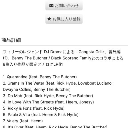
お問い合わせ
お気に入り登録
商品詳細
フィリーのレジェンド DJ Dramaによる「Gangsta Grillz」番外編
(?)。Benny The Butcher / Black Soprano Familyとのコラボによる
8曲入り作品が限定アナログLP化!
1. Quarantine (feat. Benny The Butcher)
2. Grams In The Water (feat. Rick Hyde, Loveboat Luciano,
Dwayne Collins, Benny The Butcher)
3. Da Mob (feat. Rick Hyde, Benny The Butcher)
4. In Love With The Streets (feat. Heem, Jonesy)
5. Ricky & Fonz (feat. Rick Hyde)
6. Paule & Vito (feat. Heem & Rick Hyde)
7. Valery (feat. Heem)
8. It's Over (feat. Heem, Rick Hyde, Benny The Butcher)