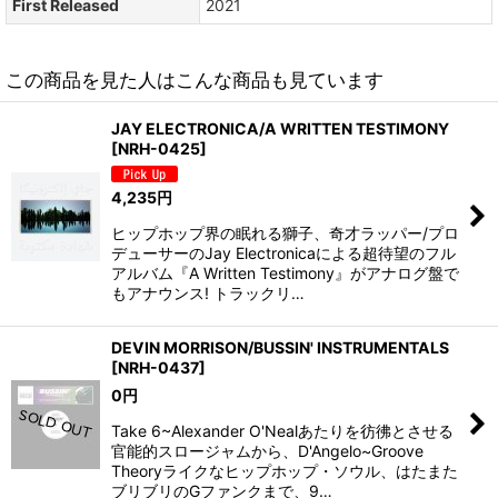
First Released
2021
この商品を見た人はこんな商品も見ています
JAY ELECTRONICA/A WRITTEN TESTIMONY
[
NRH-0425
]
4,235
円
ヒップホップ界の眠れる獅子、奇才ラッパー/プロ
デューサーのJay Electronicaによる超待望のフル
アルバム『A Written Testimony』がアナログ盤で
もアナウンス! トラックリ…
DEVIN MORRISON/BUSSIN' INSTRUMENTALS
[
NRH-0437
]
0
円
Take 6~Alexander O'Nealあたりを彷彿とさせる
官能的スロージャムから、D'Angelo~Groove
Theoryライクなヒップホップ・ソウル、はたまた
ブリブリのGファンクまで、9…