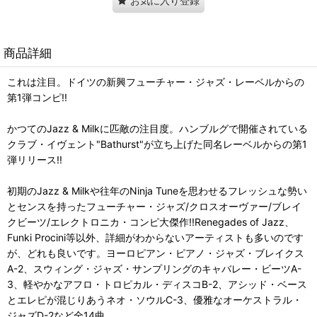
お気に入り登録
商品詳細
これは注目。ドイツの新興フューチャー・ジャズ・レーベルからの
第1弾コンピ!!
かつてのJazz & Milkに匹敵の注目度。ハンブルグで開催されている
クラブ・イヴェント"Bathurst"が立ち上げた同名レーベルからの第1
弾リリース!!
初期のJazz & Milkや往年のNinja Tuneを思わせるフレッシュな勢い
とセンスを持ったフューチャー・ジャズ/クロスオーヴァー/ブレイ
クビーツ/エレクトロニカ・コンピ大傑作!!Renegades of Jazz、
Funki Procini等以外、詳細がわからないアーティストも多いのです
が、どれも良いです。ヨーロピアン・ピアノ・ジャズ・ブレイクス
A-2、スウィング・ジャズ・サンプリングのキャバレー・ビーツA-
3、軽やかなアフロ・トロピカル・ディスコB-2、アシッド・ベース
とエレピが混じりあうネオ・ソウルC-3、優雅なオーケストラル・
ジャズD-2など全14曲。