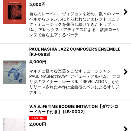
5,600
円
自らのレーベル、ヴィジョンを始め、数々のレー
ベルからジャンルにとらわれないエレクトロニッ
ク・ミュージックを発信し続けてきたトップ・
DJ、アレックス・アティアスによる、故郷ローザ
ンヌで自ら主宰するパーテ…
PAUL NASH/A JAZZ COMPOSER'S ENSEMBLE
[
RJ-0883
]
4,000
円
マルチに様々な楽器をこなすミュージシャン、
PAUL NASHの1979年デビュー・アルバム。 フロ
リダのマイナー・レーベル「REVELATION」から
リリースされた本作は全曲彼のペンによるオリジ
ナル…
V.A./LIFETIME BOOGIE INITIATION【ダウンロ
ードカード付き】
[
LB-0002
]
2,000
円