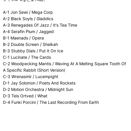
A-1 Jon Sewi / Mega Corp
A-2 Black Soyls / Gladdics
A-3 Renegades Of Jazz / It's Tea Time
A-4 Serafin Plum / Jagged
B-1 Maenads / Opera
B-2 Double Screen / Sheikah
B-3 Stubby Dials / Put It On Ice
C-1 Lucinate / The Cards
C-2 Woodpecking Mantis / Waving At A Melting Square Tooth Of
A Specific Rabbit (Short Version)
C-3 Wrenasmir / Lucempight
D-1 Jay Solomon / Poets And Rockets
D-2 Motion Orchestra / Midnight Sun
D-3 Teis Ortved / What
D-4 Funki Porcini / The Last Recording From Earth